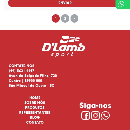
ENVIAR
1
2
CONTATE-NOS
(49) 3621-1147
Avenida Salgado Filho, 720
Centro | 89900-000
São Miguel do Oeste - SC
HOME
Siga-nos
SOBRE NÓS
PRODUTOS
REPRESENTANTES
BLOG
CONTATO